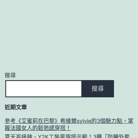
搜尋
搜尋
近期文章
參考《艾蜜莉在巴黎》希維爾sylvie的3個魅力點，掌
握法國女人的鬆弛感穿搭！
夏天高級辣、Y2K工裝風穿搭示範！3種「防曬外套