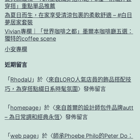
穿搭」重點單品推薦
為夏日而生，在家享受清涼包裹的柔軟舒適 – #白日
夢居家套裝
Vivian專欄｜「世界咖啡之都」墨爾本咖啡廳五選：
獨特的coffee scene
小安專欄
近期留言
「
RhodaU
」於〈
來自LORO人氣店員的飾品搭配技
巧，為穿搭點綴日系時髦氛圍
〉發佈留言
「
homepage
」於〈
來自首爾的設計師包件品牌autt
– 為日常調和經典永恆
〉發佈留言
「
web page
」於〈
師承Phoebe Philo的Peter Do：