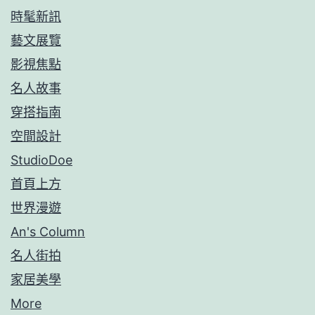
時髦新訊
藝文展覽
影視焦點
名人故事
穿搭指南
空間設計
StudioDoe
首頁上方
世界漫遊
An's Column
名人街拍
家居美學
More