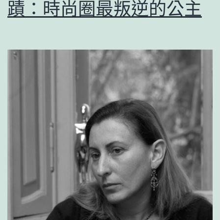
蹟：時尚圈最叛逆的公主