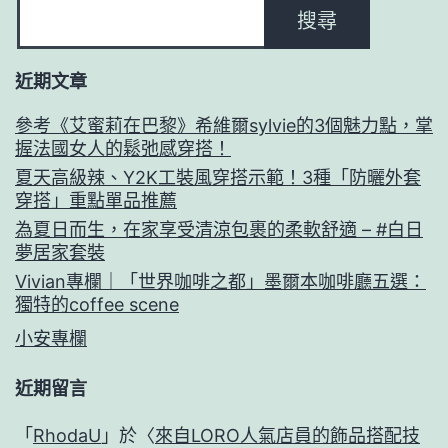
搜尋
近期文章
參考《艾蜜莉在巴黎》希維爾sylvie的3個魅力點，掌
握法國女人的鬆弛感穿搭！
夏天高級辣、Y2K工裝風穿搭示範！3種「防曬外套
穿搭」重點單品推薦
為夏日而生，在家享受清涼包裹的柔軟舒適 – #白日
夢居家套裝
Vivian專欄｜「世界咖啡之都」墨爾本咖啡廳五選：
獨特的coffee scene
小安專欄
近期留言
「
RhodaU
」於〈
來自LORO人氣店員的飾品搭配技